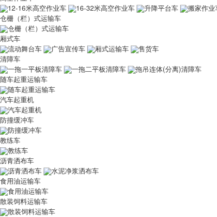
12-16米高空作业车
16-32米高空作业车
升降平台车
搬家作业
仓栅（栏）式运输车
仓栅（栏）式运输车
厢式车
流动舞台车
广告宣传车
厢式运输车
售货车
清障车
一拖一平板清障车
一拖二平板清障车
拖吊连体(分离)清障车
随车起重运输车
随车起重运输车
汽车起重机
汽车起重机
防撞缓冲车
防撞缓冲车
教练车
教练车
沥青洒布车
沥青洒布车
水泥净浆洒布车
食用油运输车
食用油运输车
散装饲料运输车
散装饲料运输车