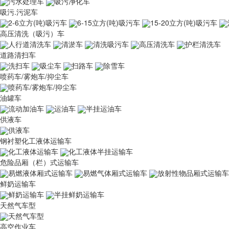
污水处理车
吸污净化车
吸污.污泥车
2-6立方(吨)吸污车
6-15立方(吨)吸污车
15-20立方(吨)吸污车
高压清洗（吸污）车
人行道清洗车
清淤车
清洗吸污车
高压清洗车
护栏清洗车
道路清扫车
洗扫车
吸尘车
扫路车
除雪车
喷药车/雾炮车/抑尘车
喷药车/雾炮车/抑尘车
油罐车
流动加油车
运油车
半挂运油车
供液车
供液车
钢衬塑化工液体运输车
化工液体运输车
化工液体半挂运输车
危险品厢（栏）式运输车
易燃液体厢式运输车
易燃气体厢式运输车
放射性物品厢式运输车
鲜奶运输车
鲜奶运输车
半挂鲜奶运输车
天然气车型
天然气车型
高空作业车