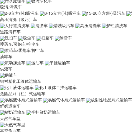
污水处理车
吸污净化车
吸污.污泥车
2-6立方(吨)吸污车
6-15立方(吨)吸污车
15-20立方(吨)吸污车
高压清洗（吸污）车
人行道清洗车
清淤车
清洗吸污车
高压清洗车
护栏清洗车
道路清扫车
洗扫车
吸尘车
扫路车
除雪车
喷药车/雾炮车/抑尘车
喷药车/雾炮车/抑尘车
油罐车
流动加油车
运油车
半挂运油车
供液车
供液车
钢衬塑化工液体运输车
化工液体运输车
化工液体半挂运输车
危险品厢（栏）式运输车
易燃液体厢式运输车
易燃气体厢式运输车
放射性物品厢式运输车
鲜奶运输车
鲜奶运输车
半挂鲜奶运输车
天然气车型
天然气车型
高空作业车