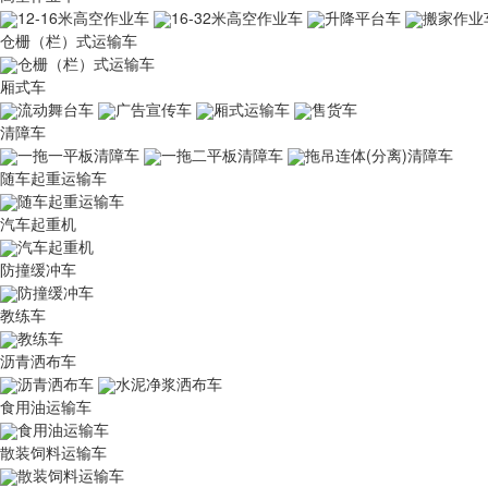
12-16米高空作业车
16-32米高空作业车
升降平台车
搬家作业
仓栅（栏）式运输车
仓栅（栏）式运输车
厢式车
流动舞台车
广告宣传车
厢式运输车
售货车
清障车
一拖一平板清障车
一拖二平板清障车
拖吊连体(分离)清障车
随车起重运输车
随车起重运输车
汽车起重机
汽车起重机
防撞缓冲车
防撞缓冲车
教练车
教练车
沥青洒布车
沥青洒布车
水泥净浆洒布车
食用油运输车
食用油运输车
散装饲料运输车
散装饲料运输车