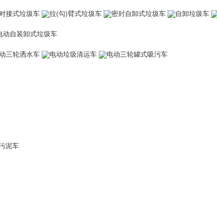
对接式垃圾车
拉(勾)臂式垃圾车
密封自卸式垃圾车
自卸垃圾车
电动自装卸式垃圾车
动三轮洒水车
电动垃圾清运车
电动三轮罐式吸污车
污泥车