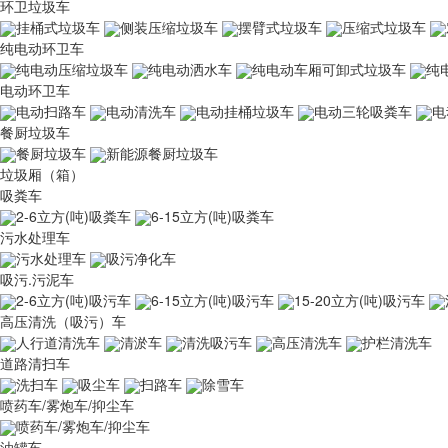
环卫垃圾车
挂桶式垃圾车
侧装压缩垃圾车
摆臂式垃圾车
压缩式垃圾车
纯电动环卫车
纯电动压缩垃圾车
纯电动洒水车
纯电动车厢可卸式垃圾车
纯
电动环卫车
电动扫路车
电动清洗车
电动挂桶垃圾车
电动三轮吸粪车
电
餐厨垃圾车
餐厨垃圾车
新能源餐厨垃圾车
垃圾厢（箱）
吸粪车
2-6立方(吨)吸粪车
6-15立方(吨)吸粪车
污水处理车
污水处理车
吸污净化车
吸污.污泥车
2-6立方(吨)吸污车
6-15立方(吨)吸污车
15-20立方(吨)吸污车
高压清洗（吸污）车
人行道清洗车
清淤车
清洗吸污车
高压清洗车
护栏清洗车
道路清扫车
洗扫车
吸尘车
扫路车
除雪车
喷药车/雾炮车/抑尘车
喷药车/雾炮车/抑尘车
油罐车