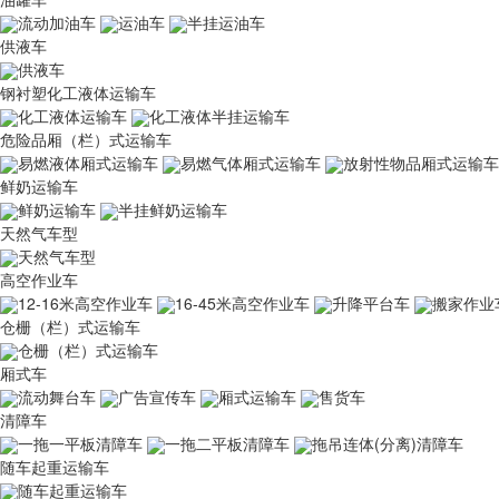
流动加油车
运油车
半挂运油车
供液车
供液车
钢衬塑化工液体运输车
化工液体运输车
化工液体半挂运输车
危险品厢（栏）式运输车
易燃液体厢式运输车
易燃气体厢式运输车
放射性物品厢式运输车
鲜奶运输车
鲜奶运输车
半挂鲜奶运输车
天然气车型
天然气车型
高空作业车
12-16米高空作业车
16-45米高空作业车
升降平台车
搬家作业
仓栅（栏）式运输车
仓栅（栏）式运输车
厢式车
流动舞台车
广告宣传车
厢式运输车
售货车
清障车
一拖一平板清障车
一拖二平板清障车
拖吊连体(分离)清障车
随车起重运输车
随车起重运输车