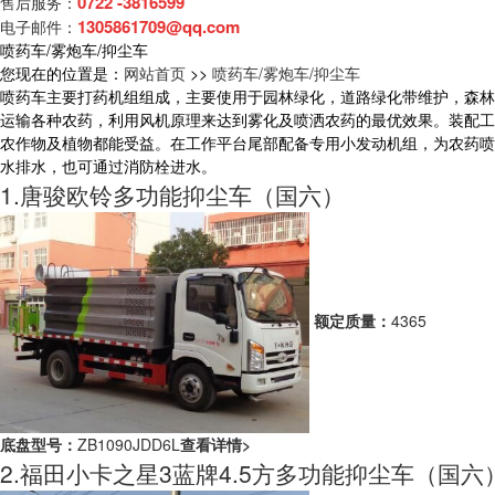
0722 -3816599
售后服务：
1305861709@qq.com
电子邮件：
喷药车/雾炮车/抑尘车
您现在的位置是：
网站首页
>>
喷药车/雾炮车/抑尘车
喷药车主要打药机组组成，主要使用于园林绿化，道路绿化带维护，森林
运输各种农药，利用风机原理来达到雾化及喷洒农药的最优效果。装配工
农作物及植物都能受益。在工作平台尾部配备专用小发动机组，为农药喷
水排水，也可通过消防栓进水。
1.唐骏欧铃多功能抑尘车（国六）
额定质量：
4365
底盘型号：
ZB1090JDD6L
查看详情>
2.福田小卡之星3蓝牌4.5方多功能抑尘车（国六