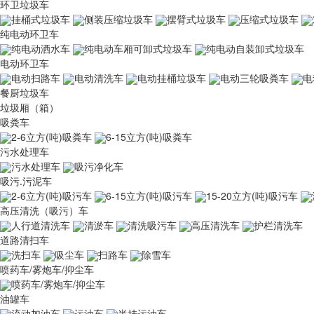
环卫垃圾车
挂桶式垃圾车
侧装压缩垃圾车
摆臂式垃圾车
压缩式垃圾车
纯电动环卫车
纯电动洒水车
纯电动车厢可卸式垃圾车
纯电动自装卸式垃圾车
电动环卫车
电动扫路车
电动清洗车
电动挂桶垃圾车
电动三轮吸粪车
电
餐厨垃圾车
垃圾厢（箱）
吸粪车
2-6立方(吨)吸粪车
6-15立方(吨)吸粪车
污水处理车
污水处理车
吸污净化车
吸污.污泥车
2-6立方(吨)吸污车
6-15立方(吨)吸污车
15-20立方(吨)吸污车
高压清洗（吸污）车
人行道清洗车
清淤车
清洗吸污车
高压清洗车
护栏清洗车
道路清扫车
洗扫车
吸尘车
扫路车
除雪车
喷药车/雾炮车/抑尘车
喷药车/雾炮车/抑尘车
油罐车
流动加油车
运油车
半挂运油车