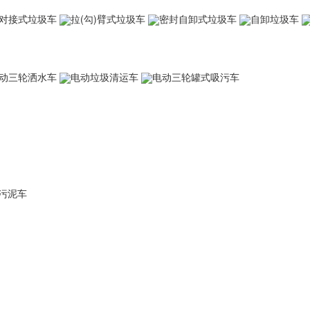
对接式垃圾车
拉(勾)臂式垃圾车
密封自卸式垃圾车
自卸垃圾车
动三轮洒水车
电动垃圾清运车
电动三轮罐式吸污车
污泥车