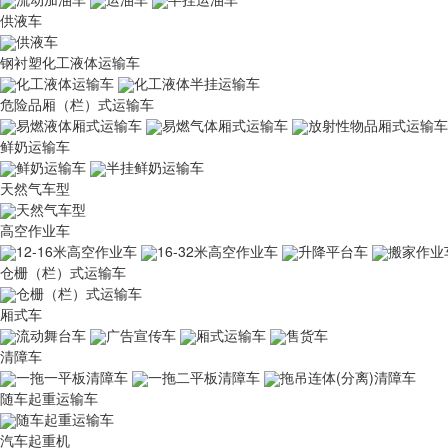
供液车
供液车
钢衬塑化工液体运输车
化工液体运输车
化工液体半挂运输车
危险品厢（栏）式运输车
易燃液体厢式运输车
易燃气体厢式运输车
放射性物品厢式运输车
鲜奶运输车
鲜奶运输车
半挂鲜奶运输车
天然气车型
天然气车型
高空作业车
12-16米高空作业车
16-32米高空作业车
升降平台车
搬家作业
仓栅（栏）式运输车
仓栅（栏）式运输车
厢式车
流动舞台车
广告宣传车
厢式运输车
售货车
清障车
一拖一平板清障车
一拖二平板清障车
拖吊连体(分离)清障车
随车起重运输车
随车起重运输车
汽车起重机