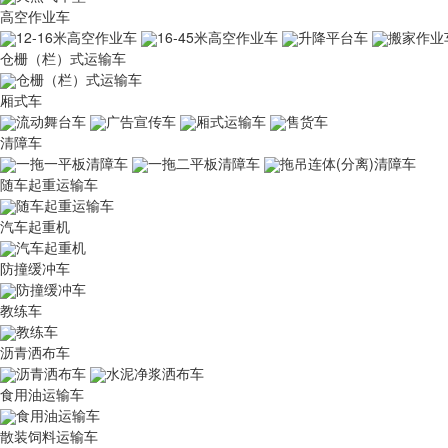
高空作业车
12-16米高空作业车
16-45米高空作业车
升降平台车
搬家作业
仓栅（栏）式运输车
仓栅（栏）式运输车
厢式车
流动舞台车
广告宣传车
厢式运输车
售货车
清障车
一拖一平板清障车
一拖二平板清障车
拖吊连体(分离)清障车
随车起重运输车
随车起重运输车
汽车起重机
汽车起重机
防撞缓冲车
防撞缓冲车
教练车
教练车
沥青洒布车
沥青洒布车
水泥净浆洒布车
食用油运输车
食用油运输车
散装饲料运输车