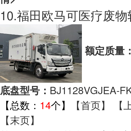
10.福田欧马可医疗废
额定质量
BJ1128VGJEA-F
底盘型号：
【总数：
14
个】
【首页】
【
【末页】