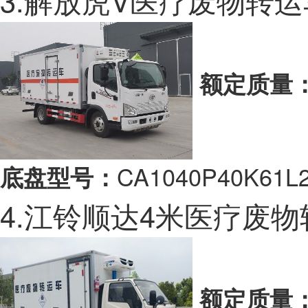
额定质量
CA1040P40K61L
底盘型号：
4.江铃顺达4米医疗废
额定质量