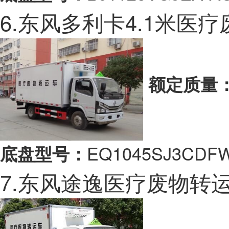
6.东风多利卡4.1米医
额定质量
EQ1045SJ3CDF
底盘型号：
7.东风途逸医疗废物转