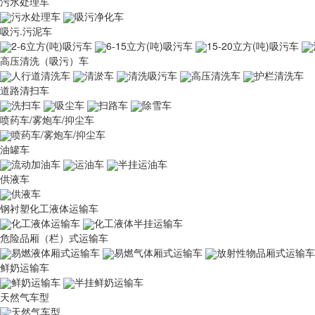
污水处理车
污水处理车
吸污净化车
吸污.污泥车
2-6立方(吨)吸污车
6-15立方(吨)吸污车
15-20立方(吨)吸污车
高压清洗（吸污）车
人行道清洗车
清淤车
清洗吸污车
高压清洗车
护栏清洗车
道路清扫车
洗扫车
吸尘车
扫路车
除雪车
喷药车/雾炮车/抑尘车
喷药车/雾炮车/抑尘车
油罐车
流动加油车
运油车
半挂运油车
供液车
供液车
钢衬塑化工液体运输车
化工液体运输车
化工液体半挂运输车
危险品厢（栏）式运输车
易燃液体厢式运输车
易燃气体厢式运输车
放射性物品厢式运输车
鲜奶运输车
鲜奶运输车
半挂鲜奶运输车
天然气车型
天然气车型