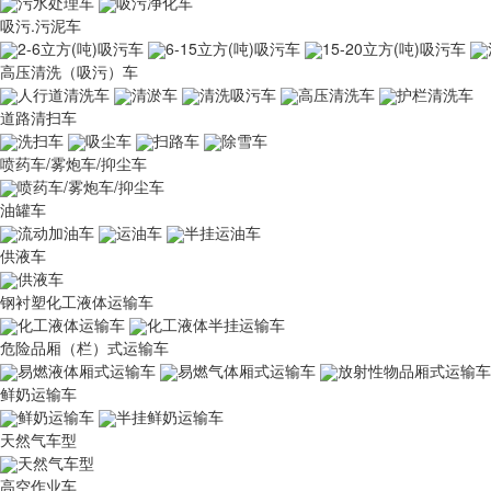
污水处理车
吸污净化车
吸污.污泥车
2-6立方(吨)吸污车
6-15立方(吨)吸污车
15-20立方(吨)吸污车
高压清洗（吸污）车
人行道清洗车
清淤车
清洗吸污车
高压清洗车
护栏清洗车
道路清扫车
洗扫车
吸尘车
扫路车
除雪车
喷药车/雾炮车/抑尘车
喷药车/雾炮车/抑尘车
油罐车
流动加油车
运油车
半挂运油车
供液车
供液车
钢衬塑化工液体运输车
化工液体运输车
化工液体半挂运输车
危险品厢（栏）式运输车
易燃液体厢式运输车
易燃气体厢式运输车
放射性物品厢式运输车
鲜奶运输车
鲜奶运输车
半挂鲜奶运输车
天然气车型
天然气车型
高空作业车