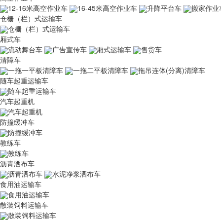
12-16米高空作业车
16-45米高空作业车
升降平台车
搬家作业
仓栅（栏）式运输车
仓栅（栏）式运输车
厢式车
流动舞台车
广告宣传车
厢式运输车
售货车
清障车
一拖一平板清障车
一拖二平板清障车
拖吊连体(分离)清障车
随车起重运输车
随车起重运输车
汽车起重机
汽车起重机
防撞缓冲车
防撞缓冲车
教练车
教练车
沥青洒布车
沥青洒布车
水泥净浆洒布车
食用油运输车
食用油运输车
散装饲料运输车
散装饲料运输车