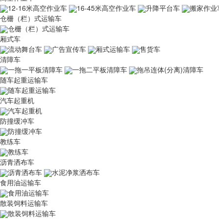
12-16米高空作业车
16-45米高空作业车
升降平台车
搬家作业
仓栅（栏）式运输车
仓栅（栏）式运输车
厢式车
流动舞台车
广告宣传车
厢式运输车
售货车
清障车
一拖一平板清障车
一拖二平板清障车
拖吊连体(分离)清障车
随车起重运输车
随车起重运输车
汽车起重机
汽车起重机
防撞缓冲车
防撞缓冲车
教练车
教练车
沥青洒布车
沥青洒布车
水泥净浆洒布车
食用油运输车
食用油运输车
散装饲料运输车
散装饲料运输车