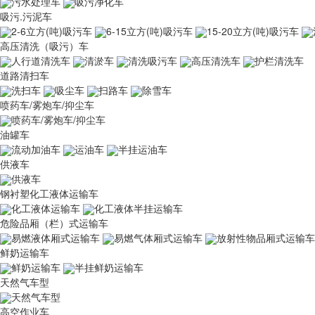
污水处理车
吸污净化车
吸污.污泥车
2-6立方(吨)吸污车
6-15立方(吨)吸污车
15-20立方(吨)吸污车
高压清洗（吸污）车
人行道清洗车
清淤车
清洗吸污车
高压清洗车
护栏清洗车
道路清扫车
洗扫车
吸尘车
扫路车
除雪车
喷药车/雾炮车/抑尘车
喷药车/雾炮车/抑尘车
油罐车
流动加油车
运油车
半挂运油车
供液车
供液车
钢衬塑化工液体运输车
化工液体运输车
化工液体半挂运输车
危险品厢（栏）式运输车
易燃液体厢式运输车
易燃气体厢式运输车
放射性物品厢式运输车
鲜奶运输车
鲜奶运输车
半挂鲜奶运输车
天然气车型
天然气车型
高空作业车