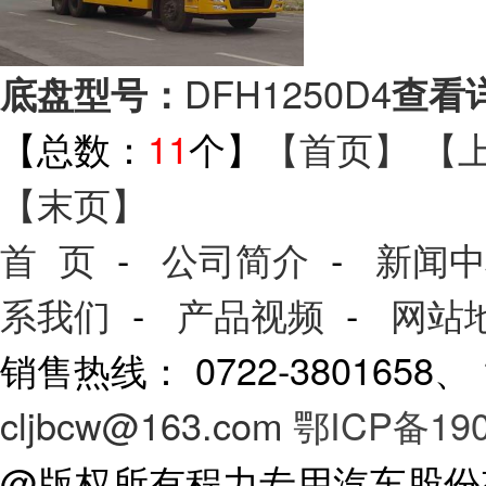
DFH1250D4
底盘型号：
查看
【总数：
11
个】
【首页】
【
【末页】
首 页
-
公司简介
-
新闻中
系我们
-
产品视频
-
网站
销售热线： 0722-3801658
cljbcw@163.com
鄂ICP备190
@版权所有程力专用汽车股份