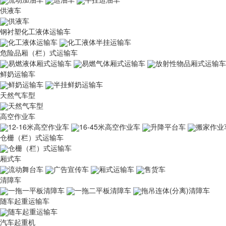
供液车
供液车
钢衬塑化工液体运输车
化工液体运输车
化工液体半挂运输车
危险品厢（栏）式运输车
易燃液体厢式运输车
易燃气体厢式运输车
放射性物品厢式运输车
鲜奶运输车
鲜奶运输车
半挂鲜奶运输车
天然气车型
天然气车型
高空作业车
12-16米高空作业车
16-45米高空作业车
升降平台车
搬家作业
仓栅（栏）式运输车
仓栅（栏）式运输车
厢式车
流动舞台车
广告宣传车
厢式运输车
售货车
清障车
一拖一平板清障车
一拖二平板清障车
拖吊连体(分离)清障车
随车起重运输车
随车起重运输车
汽车起重机