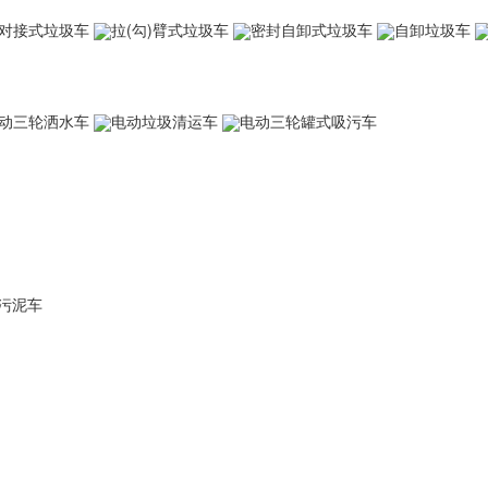
对接式垃圾车
拉(勾)臂式垃圾车
密封自卸式垃圾车
自卸垃圾车
动三轮洒水车
电动垃圾清运车
电动三轮罐式吸污车
污泥车