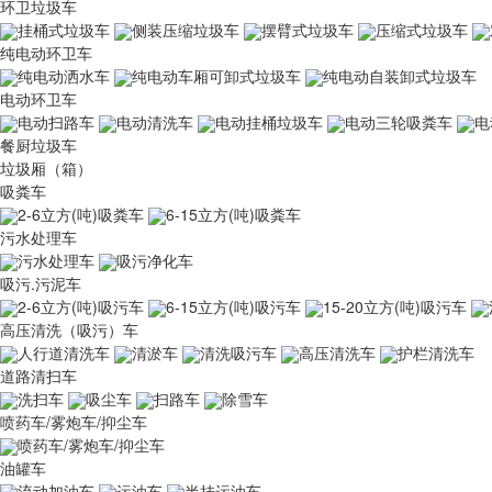
环卫垃圾车
挂桶式垃圾车
侧装压缩垃圾车
摆臂式垃圾车
压缩式垃圾车
纯电动环卫车
纯电动洒水车
纯电动车厢可卸式垃圾车
纯电动自装卸式垃圾车
电动环卫车
电动扫路车
电动清洗车
电动挂桶垃圾车
电动三轮吸粪车
电
餐厨垃圾车
垃圾厢（箱）
吸粪车
2-6立方(吨)吸粪车
6-15立方(吨)吸粪车
污水处理车
污水处理车
吸污净化车
吸污.污泥车
2-6立方(吨)吸污车
6-15立方(吨)吸污车
15-20立方(吨)吸污车
高压清洗（吸污）车
人行道清洗车
清淤车
清洗吸污车
高压清洗车
护栏清洗车
道路清扫车
洗扫车
吸尘车
扫路车
除雪车
喷药车/雾炮车/抑尘车
喷药车/雾炮车/抑尘车
油罐车
流动加油车
运油车
半挂运油车