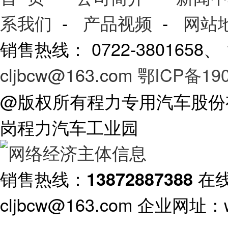
系我们
-
产品视频
-
网站
销售热线： 0722-3801658
cljbcw@163.com
鄂ICP备190
@版权所有程力专用汽车股份
岗程力汽车工业园
销售热线：
在
13872887388
cljbcw@163.com 企业网址：ww