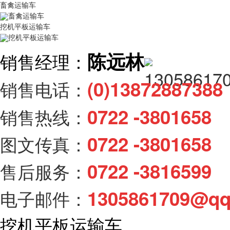
畜禽运输车
畜禽运输车
挖机平板运输车
挖机平板运输车
陈远林
销售经理：
(0)138728873
销售电话：
0722 -3801658
销售热线：
0722 -3801658
图文传真：
0722 -3816599
售后服务：
1305861709@q
电子邮件：
挖机平板运输车