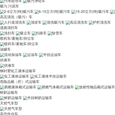
污水处理车
吸污净化车
吸污.污泥车
2-6立方(吨)吸污车
6-15立方(吨)吸污车
15-20立方(吨)吸污车
高压清洗（吸污）车
人行道清洗车
清淤车
清洗吸污车
高压清洗车
护栏清洗车
道路清扫车
洗扫车
吸尘车
扫路车
除雪车
喷药车/雾炮车/抑尘车
喷药车/雾炮车/抑尘车
油罐车
流动加油车
运油车
半挂运油车
供液车
供液车
钢衬塑化工液体运输车
化工液体运输车
化工液体半挂运输车
危险品厢（栏）式运输车
易燃液体厢式运输车
易燃气体厢式运输车
放射性物品厢式运输车
鲜奶运输车
鲜奶运输车
半挂鲜奶运输车
天然气车型
天然气车型
高空作业车