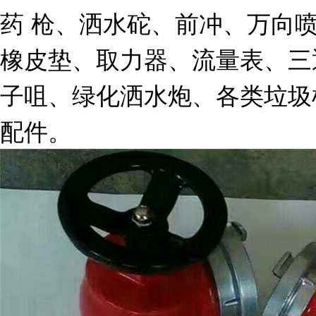
药 枪、洒水砣、前冲、万向
橡皮垫、取力器、流量表、三
子咀、绿化洒水炮、各类垃圾
配件。