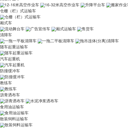
12-16米高空作业车
16-32米高空作业车
升降平台车
搬家作业
仓栅（栏）式运输车
仓栅（栏）式运输车
厢式车
流动舞台车
广告宣传车
厢式运输车
售货车
清障车
一拖一平板清障车
一拖二平板清障车
拖吊连体(分离)清障车
随车起重运输车
随车起重运输车
汽车起重机
汽车起重机
防撞缓冲车
防撞缓冲车
教练车
教练车
沥青洒布车
沥青洒布车
水泥净浆洒布车
食用油运输车
食用油运输车
散装饲料运输车
散装饲料运输车