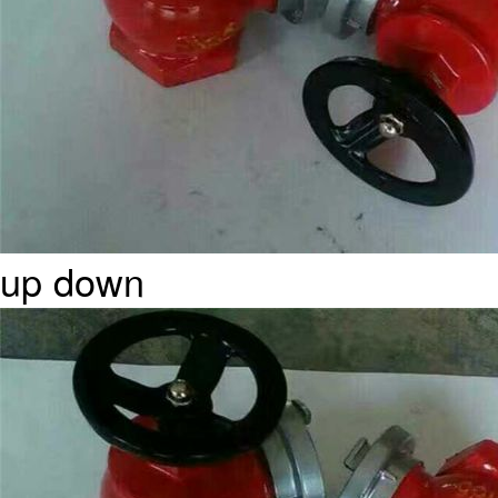
up
down