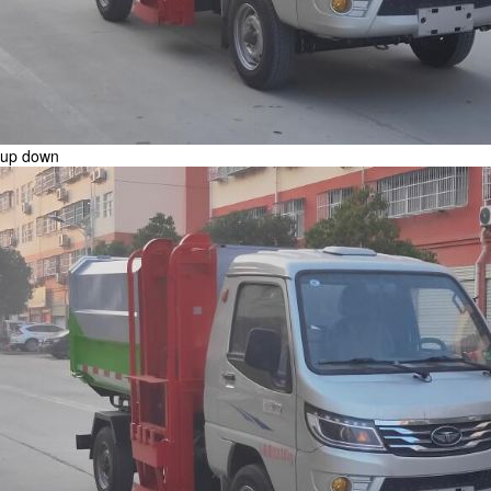
up
down