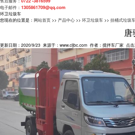
0722 -3816599
售后服务：
1305861709@qq.com
电子邮件：
环卫垃圾车
您现在的位置是：
网站首页
>>
产品中心
>>
环卫垃圾车
>>
挂桶式垃圾
唐
更新日期：2020/9/23 来源于：www.cljbc.com 作者：搅拌车厂家 