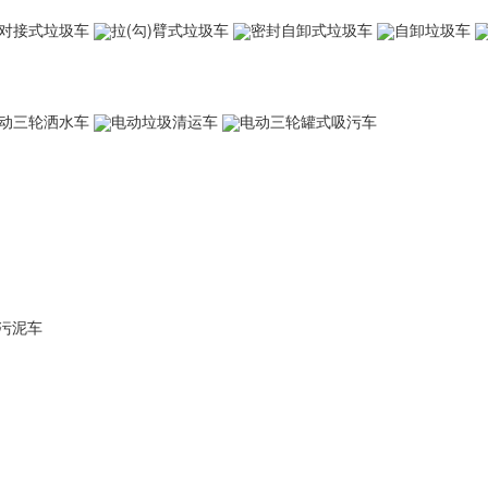
对接式垃圾车
拉(勾)臂式垃圾车
密封自卸式垃圾车
自卸垃圾车
动三轮洒水车
电动垃圾清运车
电动三轮罐式吸污车
污泥车