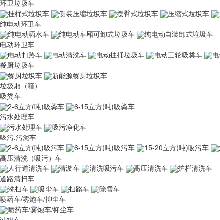
环卫垃圾车
挂桶式垃圾车
侧装压缩垃圾车
摆臂式垃圾车
压缩式垃圾车
纯电动环卫车
纯电动洒水车
纯电动车厢可卸式垃圾车
纯电动自装卸式垃圾车
电动环卫车
电动扫路车
电动清洗车
电动挂桶垃圾车
电动三轮吸粪车
电
餐厨垃圾车
餐厨垃圾车
新能源餐厨垃圾车
垃圾厢（箱）
吸粪车
2-6立方(吨)吸粪车
6-15立方(吨)吸粪车
污水处理车
污水处理车
吸污净化车
吸污.污泥车
2-6立方(吨)吸污车
6-15立方(吨)吸污车
15-20立方(吨)吸污车
高压清洗（吸污）车
人行道清洗车
清淤车
清洗吸污车
高压清洗车
护栏清洗车
道路清扫车
洗扫车
吸尘车
扫路车
除雪车
喷药车/雾炮车/抑尘车
喷药车/雾炮车/抑尘车
油罐车