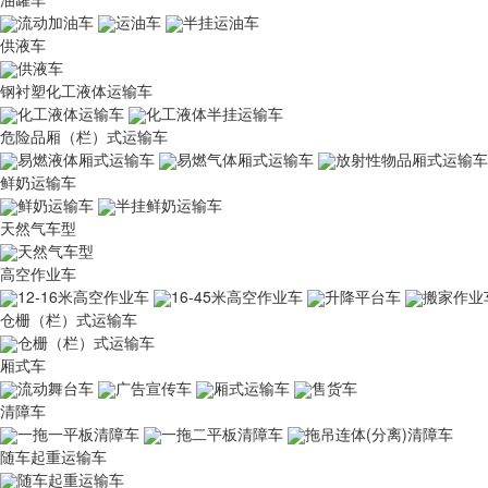
流动加油车
运油车
半挂运油车
供液车
供液车
钢衬塑化工液体运输车
化工液体运输车
化工液体半挂运输车
危险品厢（栏）式运输车
易燃液体厢式运输车
易燃气体厢式运输车
放射性物品厢式运输车
鲜奶运输车
鲜奶运输车
半挂鲜奶运输车
天然气车型
天然气车型
高空作业车
12-16米高空作业车
16-45米高空作业车
升降平台车
搬家作业
仓栅（栏）式运输车
仓栅（栏）式运输车
厢式车
流动舞台车
广告宣传车
厢式运输车
售货车
清障车
一拖一平板清障车
一拖二平板清障车
拖吊连体(分离)清障车
随车起重运输车
随车起重运输车