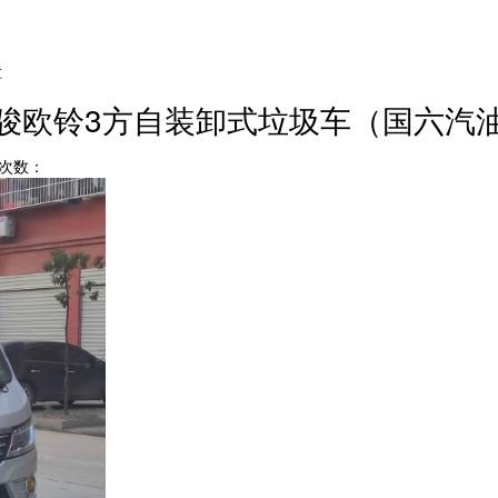
车
骏欧铃3方自装卸式垃圾车（国六汽
点击次数：