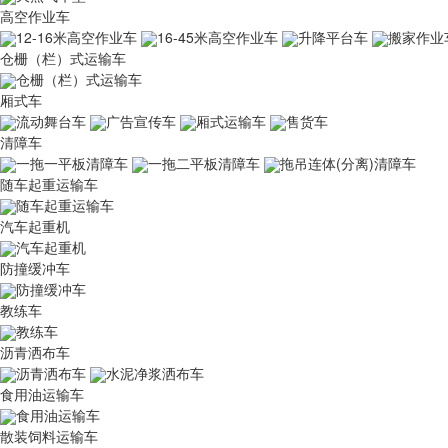
高空作业车
12-16米高空作业车
16-45米高空作业车
升降平台车
搬家作业
仓栅（栏）式运输车
仓栅（栏）式运输车
厢式车
流动舞台车
广告宣传车
厢式运输车
售货车
清障车
一拖一平板清障车
一拖二平板清障车
拖吊连体(分离)清障车
随车起重运输车
随车起重运输车
汽车起重机
汽车起重机
防撞缓冲车
防撞缓冲车
教练车
教练车
沥青洒布车
沥青洒布车
水泥净浆洒布车
食用油运输车
食用油运输车
散装饲料运输车