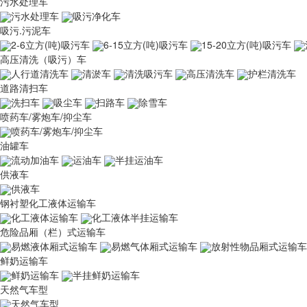
污水处理车
污水处理车
吸污净化车
吸污.污泥车
2-6立方(吨)吸污车
6-15立方(吨)吸污车
15-20立方(吨)吸污车
高压清洗（吸污）车
人行道清洗车
清淤车
清洗吸污车
高压清洗车
护栏清洗车
道路清扫车
洗扫车
吸尘车
扫路车
除雪车
喷药车/雾炮车/抑尘车
喷药车/雾炮车/抑尘车
油罐车
流动加油车
运油车
半挂运油车
供液车
供液车
钢衬塑化工液体运输车
化工液体运输车
化工液体半挂运输车
危险品厢（栏）式运输车
易燃液体厢式运输车
易燃气体厢式运输车
放射性物品厢式运输车
鲜奶运输车
鲜奶运输车
半挂鲜奶运输车
天然气车型
天然气车型