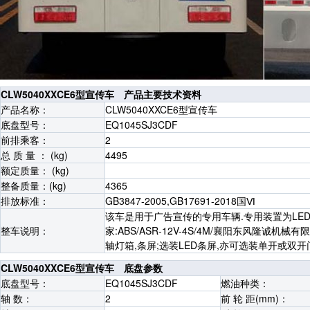
CLW5040XXCE6型宣传车 产品主要技术资料
产品名称：
CLW5040XXCE6型宣传车
底盘型号：
EQ1045SJ3CDF
前排乘客：
2
总 质 量 ： (kg)
4495
额定质量： (kg)
整备质量：(kg)
4365
排放标准：
GB3847-2005,GB17691-2018国Ⅵ
该车是用于广告宣传的专用车辆.专用装置为LED显
整车说明：
家:ABS/ASR-12V-4S/4M/襄阳东风隆诚
轴灯箱,条屏;选装LED条屏,亦可选装单开或双开
CLW5040XXCE6型宣传车 底盘参数
底盘型号：
EQ1045SJ3CDF
燃油种类：
轴 数：
2
前 轮 距(mm)：