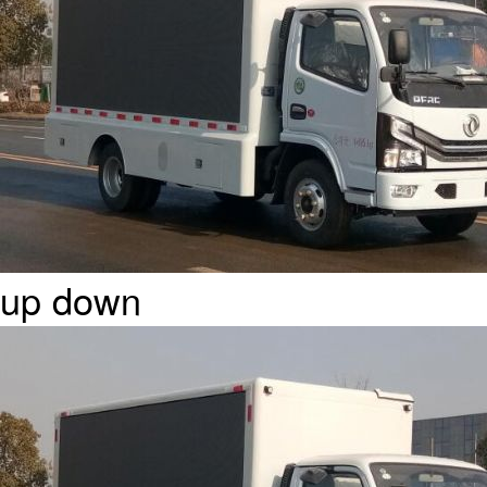
up
down