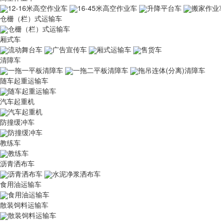
12-16米高空作业车
16-45米高空作业车
升降平台车
搬家作业
仓栅（栏）式运输车
仓栅（栏）式运输车
厢式车
流动舞台车
广告宣传车
厢式运输车
售货车
清障车
一拖一平板清障车
一拖二平板清障车
拖吊连体(分离)清障车
随车起重运输车
随车起重运输车
汽车起重机
汽车起重机
防撞缓冲车
防撞缓冲车
教练车
教练车
沥青洒布车
沥青洒布车
水泥净浆洒布车
食用油运输车
食用油运输车
散装饲料运输车
散装饲料运输车