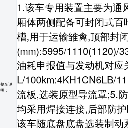
1.该车专用装置主要为通
厢体两侧配备可封闭式百
槽,用于运输雏禽,顶部封闭
(mm):5995/1110(1120)/33
油耗申报值与发动机对应
L/100km:4KH1CN6LB
整车说
流板,选装原型导流罩;5.
明：
均采用焊接连接,后部防护断面尺
该车随底盘底盘选装制动系