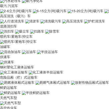
污水处理车
吸污净化车
吸污.污泥车
2-6立方(吨)吸污车
6-15立方(吨)吸污车
15-20立方(吨)吸污车
高压清洗（吸污）车
人行道清洗车
清淤车
清洗吸污车
高压清洗车
护栏清洗车
道路清扫车
洗扫车
吸尘车
扫路车
除雪车
喷药车/雾炮车/抑尘车
喷药车/雾炮车/抑尘车
油罐车
流动加油车
运油车
半挂运油车
供液车
供液车
钢衬塑化工液体运输车
化工液体运输车
化工液体半挂运输车
危险品厢（栏）式运输车
易燃液体厢式运输车
易燃气体厢式运输车
放射性物品厢式运输车
鲜奶运输车
鲜奶运输车
半挂鲜奶运输车
天然气车型
天然气车型
高空作业车