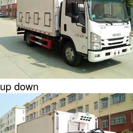
up
down