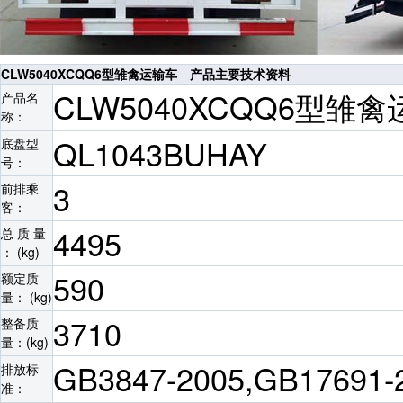
CLW5040XCQQ6型雏禽运输车 产品主要技术资料
CLW5040XCQQ6型雏
产品名
称：
QL1043BUHAY
底盘型
号：
3
前排乘
客：
4495
总 质 量
： (kg)
590
额定质
量： (kg)
3710
整备质
量：(kg)
GB3847-2005,GB17691
排放标
准：