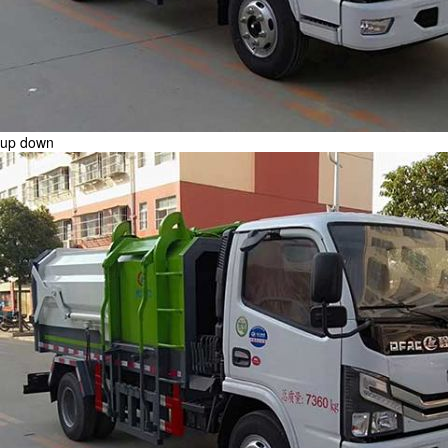
up
down