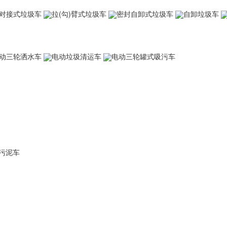
对接式垃圾车
拉(勾)臂式垃圾车
密封自卸式垃圾车
自卸垃圾车
动三轮洒水车
电动垃圾清运车
电动三轮罐式吸污车
污泥车