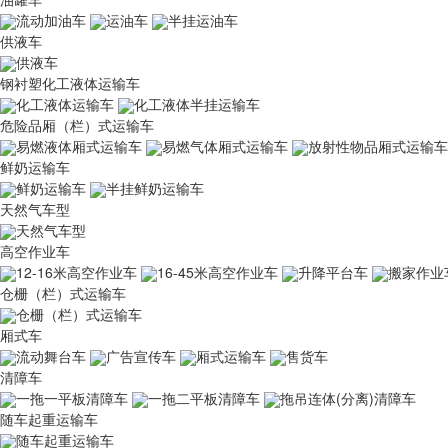
流动加油车
运油车
半挂运油车
供液车
供液车
钢衬塑化工液体运输车
化工液体运输车
化工液体半挂运输车
危险品厢（栏）式运输车
易燃液体厢式运输车
易燃气体厢式运输车
放射性物品厢式运输车
鲜奶运输车
鲜奶运输车
半挂鲜奶运输车
天然气车型
天然气车型
高空作业车
12-16米高空作业车
16-45米高空作业车
升降平台车
搬家作业
仓栅（栏）式运输车
仓栅（栏）式运输车
厢式车
流动舞台车
广告宣传车
厢式运输车
售货车
清障车
一拖一平板清障车
一拖二平板清障车
拖吊连体(分离)清障车
随车起重运输车
随车起重运输车