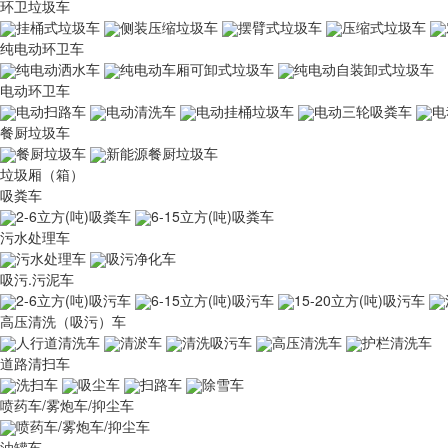
环卫垃圾车
挂桶式垃圾车
侧装压缩垃圾车
摆臂式垃圾车
压缩式垃圾车
纯电动环卫车
纯电动洒水车
纯电动车厢可卸式垃圾车
纯电动自装卸式垃圾车
电动环卫车
电动扫路车
电动清洗车
电动挂桶垃圾车
电动三轮吸粪车
电
餐厨垃圾车
餐厨垃圾车
新能源餐厨垃圾车
垃圾厢（箱）
吸粪车
2-6立方(吨)吸粪车
6-15立方(吨)吸粪车
污水处理车
污水处理车
吸污净化车
吸污.污泥车
2-6立方(吨)吸污车
6-15立方(吨)吸污车
15-20立方(吨)吸污车
高压清洗（吸污）车
人行道清洗车
清淤车
清洗吸污车
高压清洗车
护栏清洗车
道路清扫车
洗扫车
吸尘车
扫路车
除雪车
喷药车/雾炮车/抑尘车
喷药车/雾炮车/抑尘车
油罐车