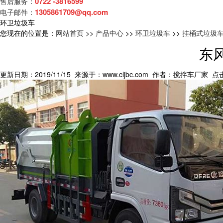
0722 -3816599
售后服务：
1305861709@qq.com
电子邮件：
环卫垃圾车
您现在的位置是：
网站首页
>>
产品中心
>>
环卫垃圾车
>>
挂桶式垃圾
东
更新日期：2019/11/15 来源于：www.cljbc.com 作者：搅拌车厂家 