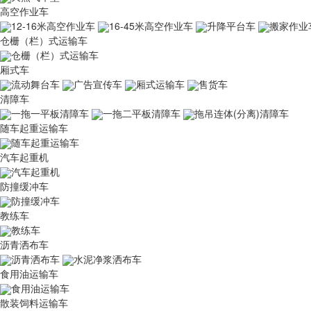
高空作业车
12-16米高空作业车
16-45米高空作业车
升降平台车
搬家作业
仓栅（栏）式运输车
仓栅（栏）式运输车
厢式车
流动舞台车
广告宣传车
厢式运输车
售货车
清障车
一拖一平板清障车
一拖二平板清障车
拖吊连体(分离)清障车
随车起重运输车
随车起重运输车
汽车起重机
汽车起重机
防撞缓冲车
防撞缓冲车
教练车
教练车
沥青洒布车
沥青洒布车
水泥净浆洒布车
食用油运输车
食用油运输车
散装饲料运输车