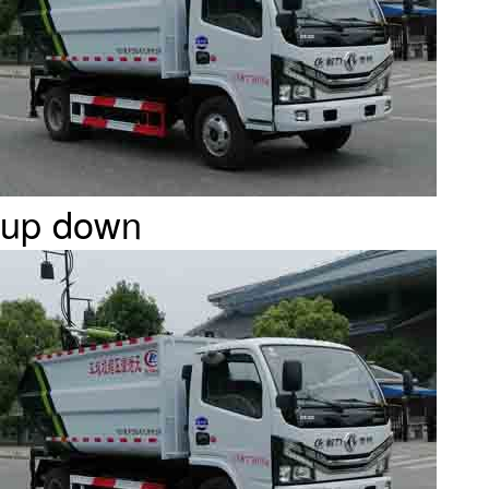
up
down