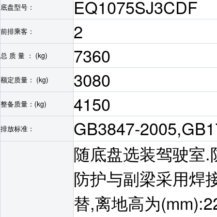
EQ1075SJ3CDF
底盘型号：
2
前排乘客：
7360
总 质 量 ： (kg)
3080
额定质量： (kg)
4150
整备质量：(kg)
GB3847-2005,GB
排放标准：
随底盘选装驾驶室.防
防护与副梁采用焊
替,离地高为(mm):