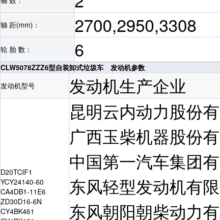
2
2700,2950,3308
轴 距(mm)：
6
轮 胎 数：
CLW5078ZZZ6型自装卸式垃圾车 发动机参数
发动机生产企业
发动机型号
昆明云内动力股份有
广西玉柴机器股份有
中国第一汽车集团有
D20TCIF1
东风轻型发动机有限
YCY24140-60
CA4DB1-11E6
ZD30D16-6N
东风朝阳朝柴动力有
CY4BK461