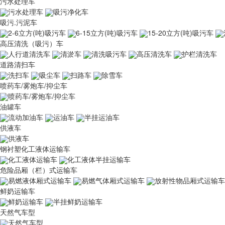
污水处理车
污水处理车
吸污净化车
吸污.污泥车
2-6立方(吨)吸污车
6-15立方(吨)吸污车
15-20立方(吨)吸污车
高压清洗（吸污）车
人行道清洗车
清淤车
清洗吸污车
高压清洗车
护栏清洗车
道路清扫车
洗扫车
吸尘车
扫路车
除雪车
喷药车/雾炮车/抑尘车
喷药车/雾炮车/抑尘车
油罐车
流动加油车
运油车
半挂运油车
供液车
供液车
钢衬塑化工液体运输车
化工液体运输车
化工液体半挂运输车
危险品厢（栏）式运输车
易燃液体厢式运输车
易燃气体厢式运输车
放射性物品厢式运输车
鲜奶运输车
鲜奶运输车
半挂鲜奶运输车
天然气车型
天然气车型