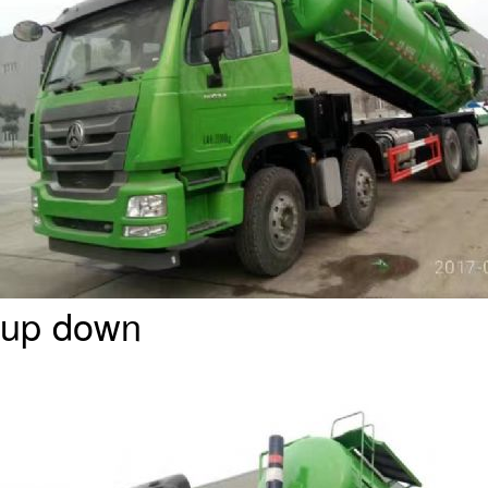
up
down