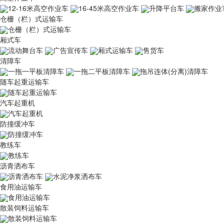
12-16米高空作业车
16-45米高空作业车
升降平台车
搬家作业
仓栅（栏）式运输车
仓栅（栏）式运输车
厢式车
流动舞台车
广告宣传车
厢式运输车
售货车
清障车
一拖一平板清障车
一拖二平板清障车
拖吊连体(分离)清障车
随车起重运输车
随车起重运输车
汽车起重机
汽车起重机
防撞缓冲车
防撞缓冲车
教练车
教练车
沥青洒布车
沥青洒布车
水泥净浆洒布车
食用油运输车
食用油运输车
散装饲料运输车
散装饲料运输车