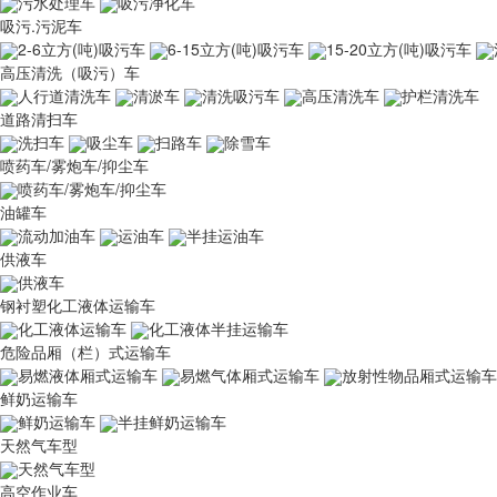
污水处理车
吸污净化车
吸污.污泥车
2-6立方(吨)吸污车
6-15立方(吨)吸污车
15-20立方(吨)吸污车
高压清洗（吸污）车
人行道清洗车
清淤车
清洗吸污车
高压清洗车
护栏清洗车
道路清扫车
洗扫车
吸尘车
扫路车
除雪车
喷药车/雾炮车/抑尘车
喷药车/雾炮车/抑尘车
油罐车
流动加油车
运油车
半挂运油车
供液车
供液车
钢衬塑化工液体运输车
化工液体运输车
化工液体半挂运输车
危险品厢（栏）式运输车
易燃液体厢式运输车
易燃气体厢式运输车
放射性物品厢式运输车
鲜奶运输车
鲜奶运输车
半挂鲜奶运输车
天然气车型
天然气车型
高空作业车