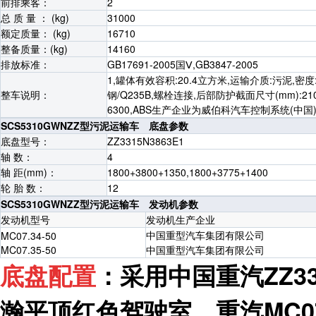
前排乘客：
2
总 质 量 ： (kg)
31000
额定质量： (kg)
16710
整备质量：(kg)
14160
排放标准：
GB17691-2005国Ⅴ,GB3847-2005
1,罐体有效容积:20.4立方米,运输介质:污泥,密度
整车说明：
钢/Q235B,螺栓连接,后部防护截面尺寸(mm):21
6300,ABS生产企业为威伯科汽车控制系统(
SCS5310GWNZZ型污泥运输车 底盘参数
底盘型号：
ZZ3315N3863E1
轴 数：
4
轴 距(mm)：
1800+3800+1350,1800+3775+1400
轮 胎 数：
12
SCS5310GWNZZ型污泥运输车 发动机参数
发动机型号
发动机生产企业
中国重型汽车集团有限公司
MC07.34-50
MC07.35-50
中国重型汽车集团有限公司
底盘配置
：采用中国重汽ZZ331
瀚平顶红色驾驶室，重汽
MC0