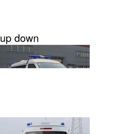
up
down