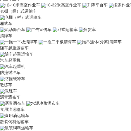
12-16米高空作业车
16-32米高空作业车
升降平台车
搬家作业
仓栅（栏）式运输车
仓栅（栏）式运输车
厢式车
流动舞台车
广告宣传车
厢式运输车
售货车
清障车
一拖一平板清障车
一拖二平板清障车
拖吊连体(分离)清障车
随车起重运输车
随车起重运输车
汽车起重机
汽车起重机
防撞缓冲车
防撞缓冲车
教练车
教练车
沥青洒布车
沥青洒布车
水泥净浆洒布车
食用油运输车
食用油运输车
散装饲料运输车
散装饲料运输车