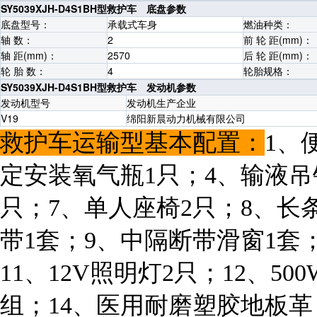
SY5039XJH-D4S1BH型救护车 底盘参数
底盘型号：
承载式车身
燃油种类：
轴 数：
2
前 轮 距(mm)：
轴 距(mm)：
2570
后 轮 距(mm)：
轮 胎 数：
4
轮胎规格：
SY5039XJH-D4S1BH型救护车 发动机参数
发动机型号
发动机生产企业
V19
绵阳新晨动力机械有限公司
救护车运输型基本配置：
1、
定安装氧气瓶1只；4、输液吊
只；7、单人座椅2只；8、长
带1套；9、中隔断带滑窗1套
11、12V照明灯2只；12、50
组；14、医用耐磨塑胶地板革