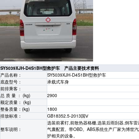
SY5039XJH-D4S1BH型救护车 产品主要技术资料
产品名称：
SY5039XJH-D4S1BH型救护车
底盘型号：
承载式车身
前排乘客：
总 质 量 ： (kg)
2900
额定质量： (kg)
整备质量：(kg)
1800
排放标准：
GB18352.5-2013国Ⅴ
选装前雾灯,前散热器格栅,选装后雨刮器,倒车雷达(
整车说明：
气囊配置。带OBD。ABS系统生产厂家为博世汽
护相关的设备。