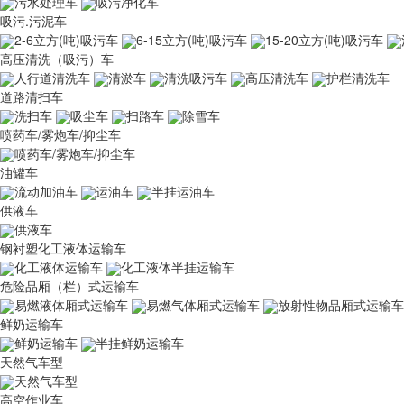
污水处理车
吸污净化车
吸污.污泥车
2-6立方(吨)吸污车
6-15立方(吨)吸污车
15-20立方(吨)吸污车
高压清洗（吸污）车
人行道清洗车
清淤车
清洗吸污车
高压清洗车
护栏清洗车
道路清扫车
洗扫车
吸尘车
扫路车
除雪车
喷药车/雾炮车/抑尘车
喷药车/雾炮车/抑尘车
油罐车
流动加油车
运油车
半挂运油车
供液车
供液车
钢衬塑化工液体运输车
化工液体运输车
化工液体半挂运输车
危险品厢（栏）式运输车
易燃液体厢式运输车
易燃气体厢式运输车
放射性物品厢式运输车
鲜奶运输车
鲜奶运输车
半挂鲜奶运输车
天然气车型
天然气车型
高空作业车