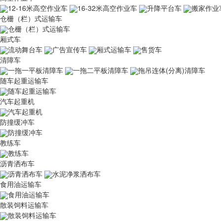
12-16米高空作业车
16-32米高空作业车
升降平台车
搬家作业
仓栅（栏）式运输车
仓栅（栏）式运输车
厢式车
流动舞台车
广告宣传车
厢式运输车
售货车
清障车
一拖一平板清障车
一拖二平板清障车
拖吊连体(分离)清障车
随车起重运输车
随车起重运输车
汽车起重机
汽车起重机
防撞缓冲车
防撞缓冲车
教练车
教练车
沥青洒布车
沥青洒布车
水泥净浆洒布车
食用油运输车
食用油运输车
散装饲料运输车
散装饲料运输车