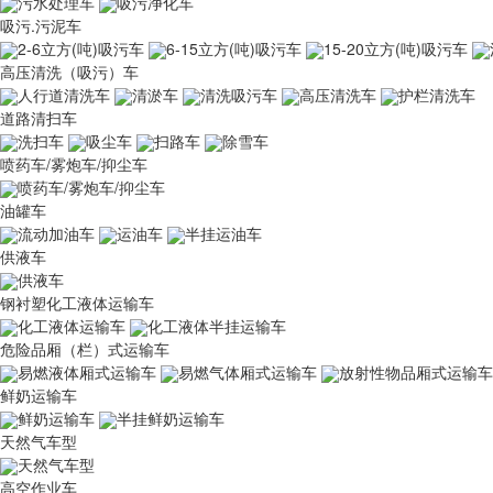
污水处理车
吸污净化车
吸污.污泥车
2-6立方(吨)吸污车
6-15立方(吨)吸污车
15-20立方(吨)吸污车
高压清洗（吸污）车
人行道清洗车
清淤车
清洗吸污车
高压清洗车
护栏清洗车
道路清扫车
洗扫车
吸尘车
扫路车
除雪车
喷药车/雾炮车/抑尘车
喷药车/雾炮车/抑尘车
油罐车
流动加油车
运油车
半挂运油车
供液车
供液车
钢衬塑化工液体运输车
化工液体运输车
化工液体半挂运输车
危险品厢（栏）式运输车
易燃液体厢式运输车
易燃气体厢式运输车
放射性物品厢式运输车
鲜奶运输车
鲜奶运输车
半挂鲜奶运输车
天然气车型
天然气车型
高空作业车