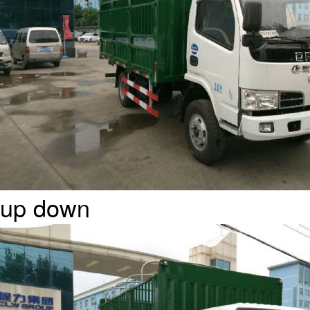
up
down