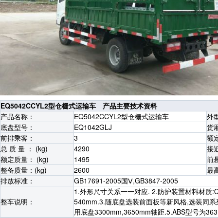
EQ5042CCYL2型仓栅式运输车 产品主要技术资料
产品名称：
EQ5042CCYL2型仓栅式运输车
外
底盘型号：
EQ1042GLJ
货
前排乘客：
3
额
总 质 量 ： (kg)
4290
接近
额定质量： (kg)
1495
前悬
整备质量：(kg)
2600
最高
排放标准：
GB17691-2005国Ⅴ,GB3847-2005
1.外形尺寸关系一一对应. 2.防护装置材料材质:
整车说明：
540mm.3.随底盘选装前面板等新风格,选装同系
用底盘3300mm,3650mm轴距.5.ABS型号为