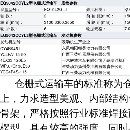
EQ5042CCYL2型仓栅式运输车 底盘参数
底盘型号：
EQ1042GLJ
燃油种类：
柴
轴 数：
2
前 轮 距(mm)：
15
轴 距(mm)：
3100,3300,3650
后 轮 距(mm)：
15
轮 胎 数：
6
轮胎规格：
7.
EQ5042CCYL2型仓栅式运输车 发动机参数
发动机型号
发动机生产企业
东风朝阳朝柴动力有限公司
CY4BK451
广西玉柴机器股份有限公司
YC4FA115-50
4DX23-120E5
一汽解放汽车有限公司无锡柴油机厂
WP3.7Q130E50
潍柴动力扬州柴油机有限责任公司
YCD4F4S-115
广西玉柴动力机械有限公司
仓栅式运输车的标准称为
上，力求造型美观、内部结构
骨架，严格按照行业标准焊接
楞型，具有较高的强度，同时