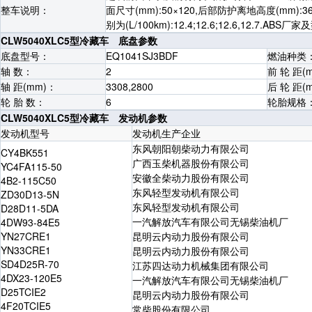
整车说明：
面尺寸(mm):50×120,后部防护离地高度(mm):360
别为(L/100km):12.4;12.6;12.6,12.
CLW5040XLC5型冷藏车 底盘参数
底盘型号：
EQ1041SJ3BDF
燃油种类
轴 数：
2
前 轮 距(
轴 距(mm)：
3308,2800
后 轮 距(
轮 胎 数：
6
轮胎规格
CLW5040XLC5型冷藏车 发动机参数
发动机型号
发动机生产企业
东风朝阳朝柴动力有限公司
CY4BK551
广西玉柴机器股份有限公司
YC4FA115-50
安徽全柴动力股份有限公司
4B2-115C50
东风轻型发动机有限公司
ZD30D13-5N
东风轻型发动机有限公司
D28D11-5DA
一汽解放汽车有限公司无锡柴油机厂
4DW93-84E5
YN27CRE1
昆明云内动力股份有限公司
YN33CRE1
昆明云内动力股份有限公司
SD4D25R-70
江苏四达动力机械集团有限公司
4DX23-120E5
一汽解放汽车有限公司无锡柴油机厂
D25TCIE2
昆明云内动力股份有限公司
4F20TCIE5
常柴股份有限公司