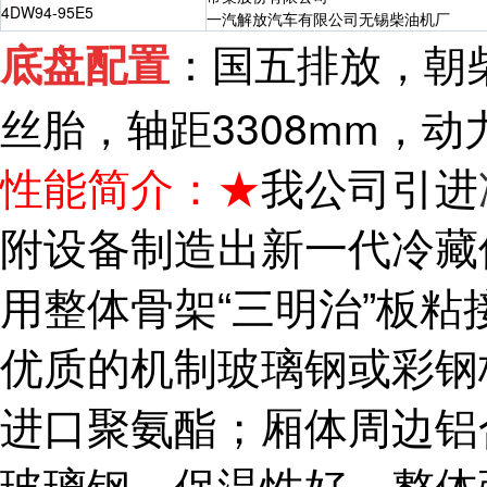
4DW94-95E5
一汽解放汽车有限公司无锡柴油机厂
：
国五排放，朝柴
底盘配置
丝胎，轴距3308mm，
性能简介：★
我公司引进
附设备制造出新一代冷藏
用整体骨架
“
三明治
”
板粘
优质的机制玻璃钢或彩钢
进口
聚氨酯
；厢体周边铝