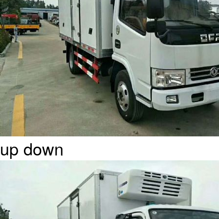
up
down