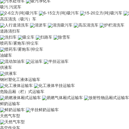
污水处理车
吸污净化车
吸污.污泥车
2-6立方(吨)吸污车
6-15立方(吨)吸污车
15-20立方(吨)吸污车
高压清洗（吸污）车
人行道清洗车
清淤车
清洗吸污车
高压清洗车
护栏清洗车
道路清扫车
洗扫车
吸尘车
扫路车
除雪车
喷药车/雾炮车/抑尘车
喷药车/雾炮车/抑尘车
油罐车
流动加油车
运油车
半挂运油车
供液车
供液车
钢衬塑化工液体运输车
化工液体运输车
化工液体半挂运输车
危险品厢（栏）式运输车
易燃液体厢式运输车
易燃气体厢式运输车
放射性物品厢式运输车
鲜奶运输车
鲜奶运输车
半挂鲜奶运输车
天然气车型
天然气车型
高空作业车