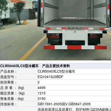
CLW5040XLC5型冷藏车 产品主要技术资料
产品名称：
CLW5040XLC5型冷藏车
底盘型号：
EQ1041SJ3BDF
前排乘客：
2
总 质 量 ： (kg)
4495
额定质量： (kg)
1215
整备质量：(kg)
3150
排放标准：
GB17691-2005国Ⅴ,GB3847-2005
选装前面罩以及前雾灯。防护材料:Q235A碳钢