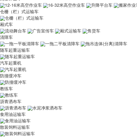
12-16米高空作业车
16-32米高空作业车
升降平台车
搬家作业
仓栅（栏）式运输车
仓栅（栏）式运输车
厢式车
流动舞台车
广告宣传车
厢式运输车
售货车
清障车
一拖一平板清障车
一拖二平板清障车
拖吊连体(分离)清障车
随车起重运输车
随车起重运输车
汽车起重机
汽车起重机
防撞缓冲车
防撞缓冲车
教练车
教练车
沥青洒布车
沥青洒布车
水泥净浆洒布车
食用油运输车
食用油运输车
散装饲料运输车
散装饲料运输车