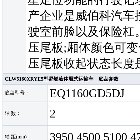
产企业是威伯科汽车
驶室前脸以及保险杠
压尾板;厢体颜色可变
压尾板收起状态长度是
CLW5160XRYE5型易燃液体厢式运输车 底盘参数
EQ1160GD5DJ
底盘型号：
2
轴 数：
3950,4500,5100,4
轴 距(mm)：