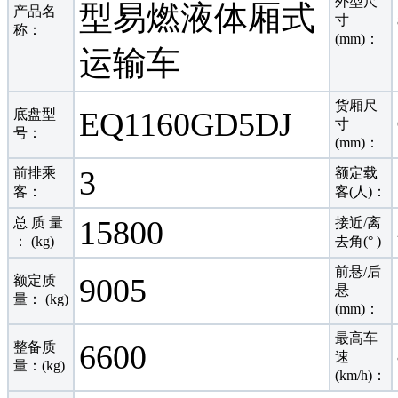
外型尺
型易燃液体厢式
产品名
寸
称：
(mm)：
运输车
货厢尺
EQ1160GD5DJ
底盘型
寸
号：
(mm)：
3
前排乘
额定载
客：
客(人)：
15800
总 质 量
接近/离
： (kg)
去角(° )
前悬/后
9005
额定质
悬
量： (kg)
(mm)：
最高车
6600
整备质
速
量：(kg)
(km/h)：