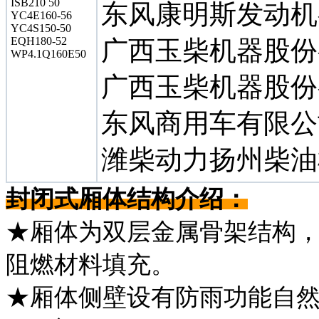
ISB210 50
东风康明斯发动机
YC4E160-56
YC4S150-50
EQH180-52
广西玉柴机器股份
WP4.1Q160E50
广西玉柴机器股份
东风商用车有限公
潍柴动力扬州柴油
封闭式厢体结构介绍：
★厢体为双层金属骨架结构
阻燃材料填充。
★厢体侧壁设有防雨功能自