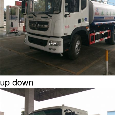
up
down