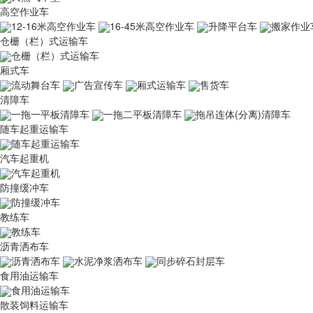
高空作业车
12-16米高空作业车
16-45米高空作业车
升降平台车
搬家作业
仓栅（栏）式运输车
仓栅（栏）式运输车
厢式车
流动舞台车
广告宣传车
厢式运输车
售货车
清障车
一拖一平板清障车
一拖二平板清障车
拖吊连体(分离)清障车
随车起重运输车
随车起重运输车
汽车起重机
汽车起重机
防撞缓冲车
防撞缓冲车
教练车
教练车
沥青洒布车
沥青洒布车
水泥净浆洒布车
同步碎石封层车
食用油运输车
食用油运输车
散装饲料运输车