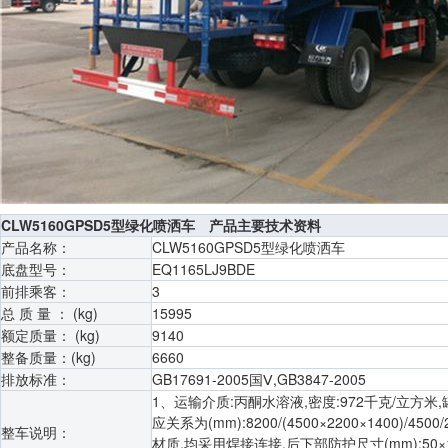
CLW5160GPSD5型绿化喷洒车 产品主要技术资料
产品名称：
CLW5160GPSD5型绿化喷洒车
底盘型号：
EQ1165LJ9BDE
前排乘客：
3
总 质 量 ： (kg)
15995
额定质量： (kg)
9140
整备质量：(kg)
6660
排放标准：
GB17691-2005国Ⅴ,GB3847-2005
1、运输介质:丙酮水溶液,密度:972千克/立方米
应关系为(mm):8200/(4500×2200×1400)/45
整车说明：
材质,均采用焊接连接,后下部防护尺寸(mm):50×