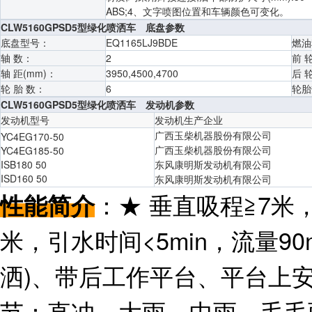
ABS;4、文字喷图位置和车辆颜色可变化。
CLW5160GPSD5型绿化喷洒车 底盘参数
底盘型号：
EQ1165LJ9BDE
燃油
轴 数：
2
前 
轴 距(mm)：
3950,4500,4700
后 
轮 胎 数：
6
轮胎
CLW5160GPSD5型绿化喷洒车 发动机参数
发动机型号
发动机生产企业
广西玉柴机器股份有限公司
YC4EG170-50
广西玉柴机器股份有限公司
YC4EG185-50
ISB180 50
东风康明斯发动机有限公司
ISD160 50
东风康明斯发动机有限公司
：★ 垂直吸程≧7米，
性能简介
米，引水时间<5min，流量90
洒)、带后工作平台、平台上
节：直冲、大雨、中雨、毛毛雨