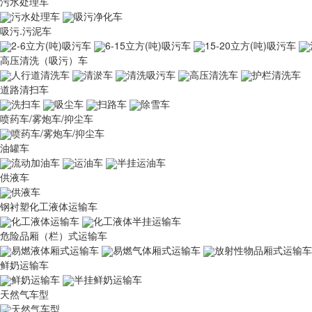
污水处理车
污水处理车
吸污净化车
吸污.污泥车
2-6立方(吨)吸污车
6-15立方(吨)吸污车
15-20立方(吨)吸污车
高压清洗（吸污）车
人行道清洗车
清淤车
清洗吸污车
高压清洗车
护栏清洗车
道路清扫车
洗扫车
吸尘车
扫路车
除雪车
喷药车/雾炮车/抑尘车
喷药车/雾炮车/抑尘车
油罐车
流动加油车
运油车
半挂运油车
供液车
供液车
钢衬塑化工液体运输车
化工液体运输车
化工液体半挂运输车
危险品厢（栏）式运输车
易燃液体厢式运输车
易燃气体厢式运输车
放射性物品厢式运输车
鲜奶运输车
鲜奶运输车
半挂鲜奶运输车
天然气车型
天然气车型