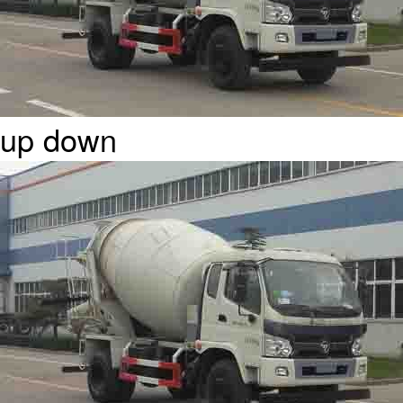
up
down