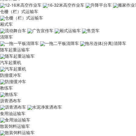
12-16米高空作业车
16-32米高空作业车
升降平台车
搬家作业
仓栅（栏）式运输车
仓栅（栏）式运输车
厢式车
流动舞台车
广告宣传车
厢式运输车
售货车
清障车
一拖一平板清障车
一拖二平板清障车
拖吊连体(分离)清障车
随车起重运输车
随车起重运输车
汽车起重机
汽车起重机
防撞缓冲车
防撞缓冲车
教练车
教练车
沥青洒布车
沥青洒布车
水泥净浆洒布车
食用油运输车
食用油运输车
散装饲料运输车
散装饲料运输车