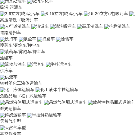
污水处理车
吸污净化车
吸污.污泥车
2-6立方(吨)吸污车
6-15立方(吨)吸污车
15-20立方(吨)吸污车
高压清洗（吸污）车
人行道清洗车
清淤车
清洗吸污车
高压清洗车
护栏清洗车
道路清扫车
洗扫车
吸尘车
扫路车
除雪车
喷药车/雾炮车/抑尘车
喷药车/雾炮车/抑尘车
油罐车
流动加油车
运油车
半挂运油车
供液车
供液车
钢衬塑化工液体运输车
化工液体运输车
化工液体半挂运输车
危险品厢（栏）式运输车
易燃液体厢式运输车
易燃气体厢式运输车
放射性物品厢式运输车
鲜奶运输车
鲜奶运输车
半挂鲜奶运输车
天然气车型
天然气车型
高空作业车