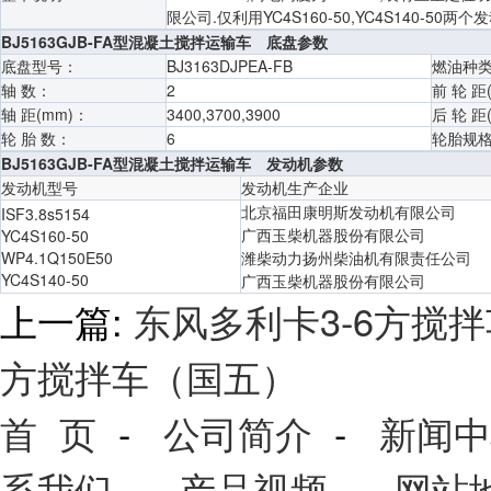
限公司.仅利用YC4S160-50,YC4S140-50
BJ5163GJB-FA型混凝土搅拌运输车 底盘参数
底盘型号：
BJ3163DJPEA-FB
燃油种
轴 数：
2
前 轮 距
轴 距(mm)：
3400,3700,3900
后 轮 距
轮 胎 数：
6
轮胎规
BJ5163GJB-FA型混凝土搅拌运输车 发动机参数
发动机型号
发动机生产企业
北京福田康明斯发动机有限公司
ISF3.8s5154
广西玉柴机器股份有限公司
YC4S160-50
WP4.1Q150E50
潍柴动力扬州柴油机有限责任公司
YC4S140-50
广西玉柴机器股份有限公司
上一篇:
东风多利卡3-6方搅
方搅拌车（国五）
首 页
-
公司简介
-
新闻中
系我们
-
产品视频
-
网站