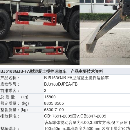
BJ5163GJB-FA型混凝土搅拌运输车 产品主要技术资料
产品名称：
BJ5163GJB-FA型混凝土搅拌运输车
底盘型号：
BJ3163DJPEA-FB
前排乘客：
3
总 质 量 ： (kg)
15800
额定质量： (kg)
8805,8505
整备质量：(kg)
6800,7100
排放标准：
GB17691-2005国Ⅴ,GB3847-2005
该车罐体搅动容量为4.00,3.88立方米,侧面
整车说明：
100×50mm,离地高度为500mm,装有卫星定