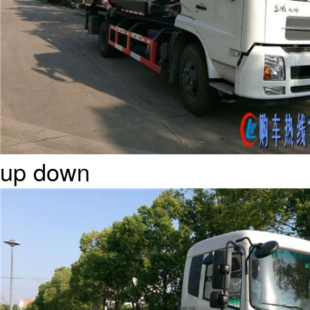
up
down