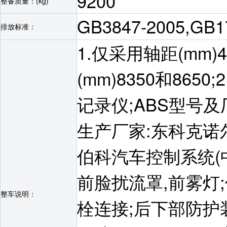
9200
整备质量：(kg)
GB3847-2005,GB
排放标准：
1.仅采用轴距(mm)
(mm)8350和86
记录仪;ABS型号及厂家:
生产厂家:东科克诺
伯科汽车控制系统(
前脸扰流罩,前雾灯;
整车说明：
栓连接;后下部防护装