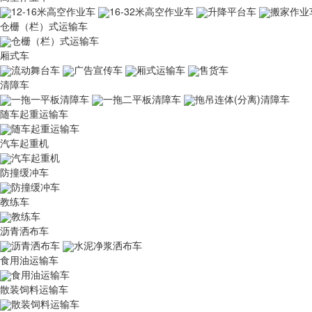
12-16米高空作业车
16-32米高空作业车
升降平台车
搬家作业
仓栅（栏）式运输车
仓栅（栏）式运输车
厢式车
流动舞台车
广告宣传车
厢式运输车
售货车
清障车
一拖一平板清障车
一拖二平板清障车
拖吊连体(分离)清障车
随车起重运输车
随车起重运输车
汽车起重机
汽车起重机
防撞缓冲车
防撞缓冲车
教练车
教练车
沥青洒布车
沥青洒布车
水泥净浆洒布车
食用油运输车
食用油运输车
散装饲料运输车
散装饲料运输车