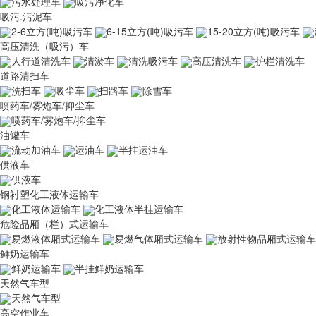
污水处理车
吸污净化车
吸污.污泥车
2-6立方(吨)吸污车
6-15立方(吨)吸污车
15-20立方(吨)吸污车
高压清洗（吸污）车
人行道清洗车
清淤车
清洗吸污车
高压清洗车
护栏清洗车
道路清扫车
洗扫车
吸尘车
扫路车
除雪车
喷药车/雾炮车/抑尘车
喷药车/雾炮车/抑尘车
油罐车
流动加油车
运油车
半挂运油车
供液车
供液车
钢衬塑化工液体运输车
化工液体运输车
化工液体半挂运输车
危险品厢（栏）式运输车
易燃液体厢式运输车
易燃气体厢式运输车
放射性物品厢式运输车
鲜奶运输车
鲜奶运输车
半挂鲜奶运输车
天然气车型
天然气车型
高空作业车