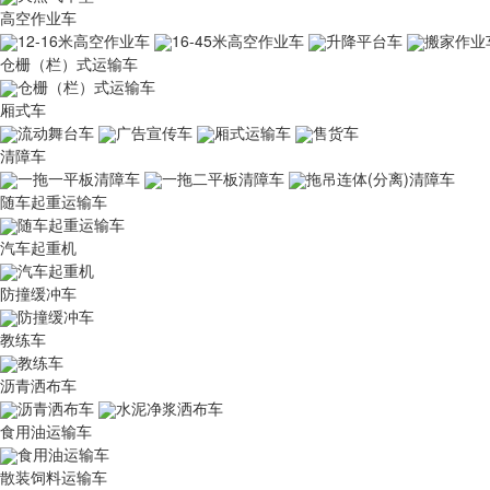
高空作业车
12-16米高空作业车
16-45米高空作业车
升降平台车
搬家作业
仓栅（栏）式运输车
仓栅（栏）式运输车
厢式车
流动舞台车
广告宣传车
厢式运输车
售货车
清障车
一拖一平板清障车
一拖二平板清障车
拖吊连体(分离)清障车
随车起重运输车
随车起重运输车
汽车起重机
汽车起重机
防撞缓冲车
防撞缓冲车
教练车
教练车
沥青洒布车
沥青洒布车
水泥净浆洒布车
食用油运输车
食用油运输车
散装饲料运输车