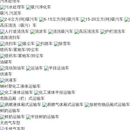
污水处理车
污水处理车
吸污净化车
吸污.污泥车
2-6立方(吨)吸污车
6-15立方(吨)吸污车
15-20立方(吨)吸污车
高压清洗（吸污）车
人行道清洗车
清淤车
清洗吸污车
高压清洗车
护栏清洗车
道路清扫车
洗扫车
吸尘车
扫路车
除雪车
喷药车/雾炮车/抑尘车
喷药车/雾炮车/抑尘车
油罐车
流动加油车
运油车
半挂运油车
供液车
供液车
钢衬塑化工液体运输车
化工液体运输车
化工液体半挂运输车
危险品厢（栏）式运输车
易燃液体厢式运输车
易燃气体厢式运输车
放射性物品厢式运输车
鲜奶运输车
鲜奶运输车
半挂鲜奶运输车
天然气车型
天然气车型