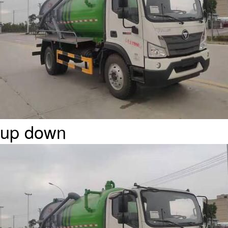
up
down