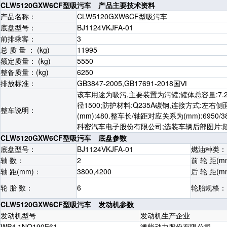
CLW5120GXW6CF型吸污车 产品主要技术资料
产品名称：
CLW5120GXW6CF型吸污车
底盘型号：
BJ1124VKJFA-01
前排乘客：
3
总 质 量 ： (kg)
11995
额定质量： (kg)
5550
整备质量：(kg)
6250
排放标准：
GB3847-2005,GB17691-2018国Ⅵ
该车用途为吸污,主要装置为污罐;罐体总容量:7.28
径1500;防护材料:Q235A碳钢,连接方式:左
整车说明：
(mm):480.整车长/轴距对应关系为(mm):6950/
科密汽车电子股份有限公司;选装车辆后部图片;
CLW5120GXW6CF型吸污车 底盘参数
底盘型号：
BJ1124VKJFA-01
燃油种类：
轴 数：
2
前 轮 距(m
轴 距(mm)：
3800,4200
后 轮 距(m
轮 胎 数：
6
轮胎规格：
CLW5120GXW6CF型吸污车 发动机参数
发动机型号
发动机生产企业
WP4.1NQ190E61
潍柴动力股份有限公司