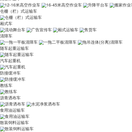
12-16米高空作业车
16-45米高空作业车
升降平台车
搬家作业
仓栅（栏）式运输车
仓栅（栏）式运输车
厢式车
流动舞台车
广告宣传车
厢式运输车
售货车
清障车
一拖一平板清障车
一拖二平板清障车
拖吊连体(分离)清障车
随车起重运输车
随车起重运输车
汽车起重机
汽车起重机
防撞缓冲车
防撞缓冲车
教练车
教练车
沥青洒布车
沥青洒布车
水泥净浆洒布车
食用油运输车
食用油运输车
散装饲料运输车
散装饲料运输车