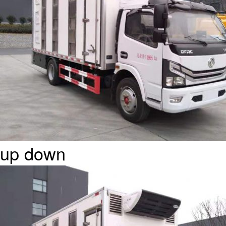
up
down