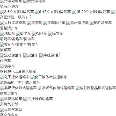
污水处理车
吸污净化车
吸污.污泥车
2-6立方(吨)吸污车
6-15立方(吨)吸污车
15-20立方(吨)吸污车
高压清洗（吸污）车
人行道清洗车
清淤车
清洗吸污车
高压清洗车
护栏清洗车
道路清扫车
洗扫车
吸尘车
扫路车
除雪车
喷药车/雾炮车/抑尘车
喷药车/雾炮车/抑尘车
油罐车
流动加油车
运油车
半挂运油车
供液车
供液车
钢衬塑化工液体运输车
化工液体运输车
化工液体半挂运输车
危险品厢（栏）式运输车
易燃液体厢式运输车
易燃气体厢式运输车
放射性物品厢式运输车
鲜奶运输车
鲜奶运输车
半挂鲜奶运输车
天然气车型
天然气车型
高空作业车