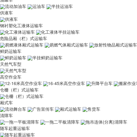
流动加油车
运油车
半挂运油车
供液车
供液车
钢衬塑化工液体运输车
化工液体运输车
化工液体半挂运输车
危险品厢（栏）式运输车
易燃液体厢式运输车
易燃气体厢式运输车
放射性物品厢式运输车
鲜奶运输车
鲜奶运输车
半挂鲜奶运输车
天然气车型
天然气车型
高空作业车
12-16米高空作业车
16-45米高空作业车
升降平台车
搬家作业
仓栅（栏）式运输车
仓栅（栏）式运输车
厢式车
流动舞台车
广告宣传车
厢式运输车
售货车
清障车
一拖一平板清障车
一拖二平板清障车
拖吊连体(分离)清障车
随车起重运输车
随车起重运输车