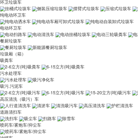
环卫垃圾车
挂桶式垃圾车
侧装压缩垃圾车
摆臂式垃圾车
压缩式垃圾车
纯电动环卫车
纯电动洒水车
纯电动车厢可卸式垃圾车
纯电动自装卸式垃圾车
电动环卫车
电动扫路车
电动清洗车
电动挂桶垃圾车
电动三轮吸粪车
电
餐厨垃圾车
餐厨垃圾车
新能源餐厨垃圾车
垃圾厢（箱）
吸粪车
2-6立方(吨)吸粪车
6-15立方(吨)吸粪车
污水处理车
污水处理车
吸污净化车
吸污.污泥车
2-6立方(吨)吸污车
6-15立方(吨)吸污车
15-20立方(吨)吸污车
高压清洗（吸污）车
人行道清洗车
清淤车
清洗吸污车
高压清洗车
护栏清洗车
道路清扫车
洗扫车
吸尘车
扫路车
除雪车
喷药车/雾炮车/抑尘车
喷药车/雾炮车/抑尘车
油罐车