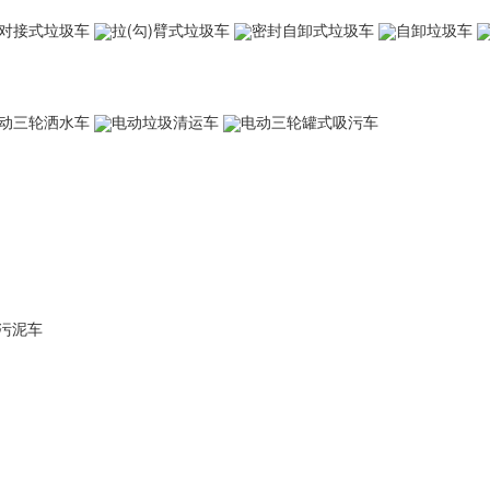
对接式垃圾车
拉(勾)臂式垃圾车
密封自卸式垃圾车
自卸垃圾车
动三轮洒水车
电动垃圾清运车
电动三轮罐式吸污车
污泥车