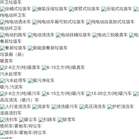
环卫垃圾车
挂桶式垃圾车
侧装压缩垃圾车
摆臂式垃圾车
压缩式垃圾车
纯电动环卫车
纯电动洒水车
纯电动车厢可卸式垃圾车
纯电动自装卸式垃圾车
电动环卫车
电动扫路车
电动清洗车
电动挂桶垃圾车
电动三轮吸粪车
电
餐厨垃圾车
餐厨垃圾车
新能源餐厨垃圾车
垃圾厢（箱）
吸粪车
2-6立方(吨)吸粪车
6-15立方(吨)吸粪车
污水处理车
污水处理车
吸污净化车
吸污.污泥车
2-6立方(吨)吸污车
6-15立方(吨)吸污车
15-20立方(吨)吸污车
高压清洗（吸污）车
人行道清洗车
清淤车
清洗吸污车
高压清洗车
护栏清洗车
道路清扫车
洗扫车
吸尘车
扫路车
除雪车
喷药车/雾炮车/抑尘车
喷药车/雾炮车/抑尘车
油罐车