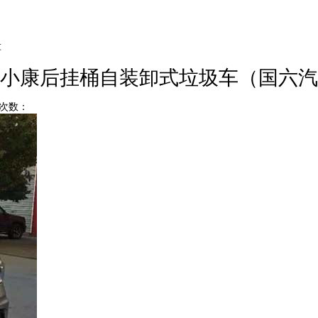
车
小康后挂桶自装卸式垃圾车（国六汽
点击次数：