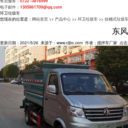
0722 -3816599
售后服务：
1305861709@qq.com
电子邮件：
环卫垃圾车
您现在的位置是：
网站首页
>>
产品中心
>>
环卫垃圾车
>>
挂桶式垃圾
东风
更新日期：2021/5/26 来源于：www.cljbc.com 作者：搅拌车厂家 