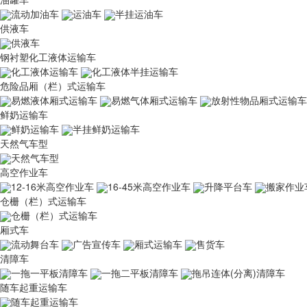
流动加油车
运油车
半挂运油车
供液车
供液车
钢衬塑化工液体运输车
化工液体运输车
化工液体半挂运输车
危险品厢（栏）式运输车
易燃液体厢式运输车
易燃气体厢式运输车
放射性物品厢式运输车
鲜奶运输车
鲜奶运输车
半挂鲜奶运输车
天然气车型
天然气车型
高空作业车
12-16米高空作业车
16-45米高空作业车
升降平台车
搬家作业
仓栅（栏）式运输车
仓栅（栏）式运输车
厢式车
流动舞台车
广告宣传车
厢式运输车
售货车
清障车
一拖一平板清障车
一拖二平板清障车
拖吊连体(分离)清障车
随车起重运输车
随车起重运输车