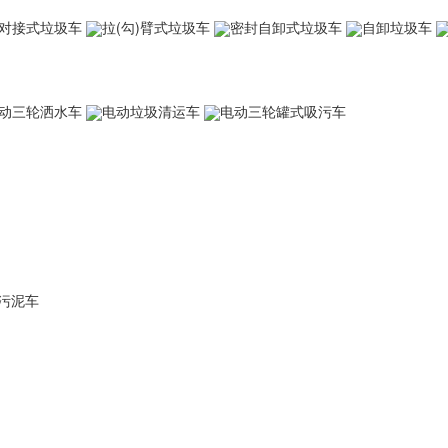
对接式垃圾车
拉(勾)臂式垃圾车
密封自卸式垃圾车
自卸垃圾车
动三轮洒水车
电动垃圾清运车
电动三轮罐式吸污车
污泥车