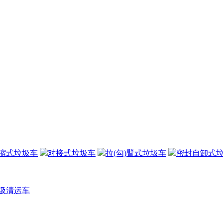
缩式垃圾车
对接式垃圾车
拉(勾)臂式垃圾车
密封自卸式
圾清运车