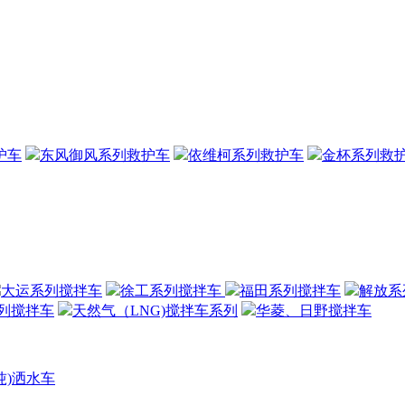
护车
东风御风系列救护车
依维柯系列救护车
金杯系列救
大运系列搅拌车
徐工系列搅拌车
福田系列搅拌车
解放系
列搅拌车
天然气（LNG)搅拌车系列
华菱、日野搅拌车
(吨)洒水车