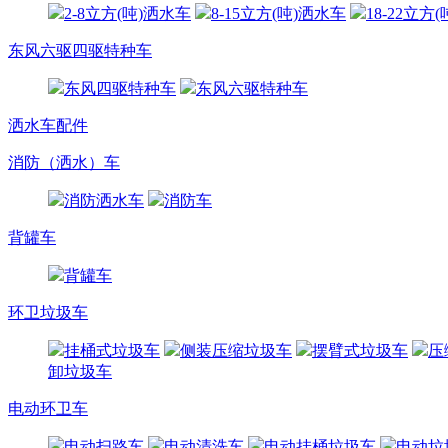
2-8立方(吨)洒水车
8-15立方(吨)洒水车
18-22立方
东风六驱四驱特种车
东风四驱特种车
东风六驱特种车
洒水车配件
消防（洒水）车
消防洒水车
消防车
背罐车
背罐车
环卫垃圾车
挂桶式垃圾车
侧装压缩垃圾车
摆臂式垃圾车
压
卸垃圾车
电动环卫车
电动扫路车
电动清洗车
电动挂桶垃圾车
电动垃