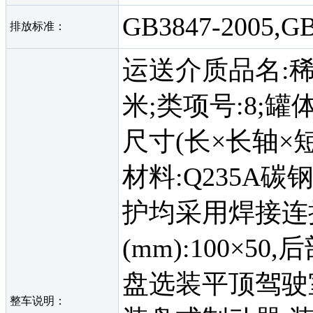
GB3847-2005,G
排放标准：
运送介质品名:稀
米;类项号:8;罐
尺寸(长×长轴×短轴)
材料:Q235A
护均采用焊接连
(mm):100×50
盘选装平顶驾驶室
整车说明：