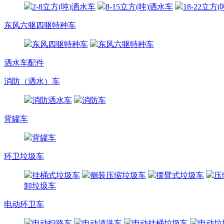
2-8立方(吨)洒水车
8-15立方(吨)洒水车
18-22立方
东风六驱四驱特种车
东风四驱特种车
东风六驱特种车
洒水车配件
消防（洒水）车
消防洒水车
消防车
背罐车
背罐车
环卫垃圾车
挂桶式垃圾车
侧装压缩垃圾车
摆臂式垃圾车
压
卸垃圾车
电动环卫车
电动扫路车
电动清洗车
电动挂桶垃圾车
电动垃