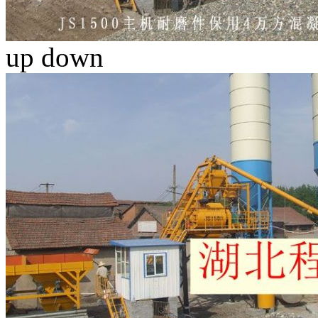
up
down